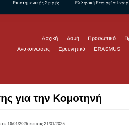
Επιστημονικές Σειρές
Ελληνική Εταιρεία Ιστορ
Αρχική
Δομή
Προσωπικό
Π
Ανακοινώσεις
Ερευνητικά
ERASMUS
ης για την Κομοτηνή
τις 16/01/2025 και στις 21/01/2025