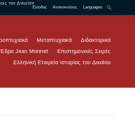
ίας του Δικαίου
Είσοδος
Ανακοινώσεις
Languages
ροπτυχιακά
Μεταπτυχιακά
Διδακτορικά
Έδρα Jean Monnet
Επιστημονικές Σειρές
Ελληνική Εταιρεία Ιστορίας του Δικαίου