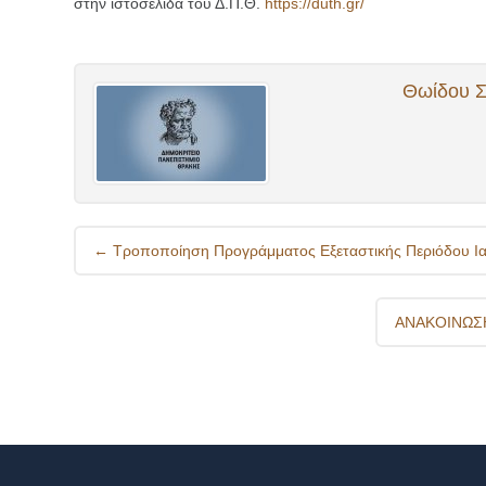
στην ιστοσελίδα του Δ.Π.Θ.
https://duth.gr/
Θωίδου Σ
Post
←
Τροποποίηση Προγράμματος Εξεταστικής Περιόδου Ι
navigation
ΑΝΑΚΟΙΝΩΣΗ