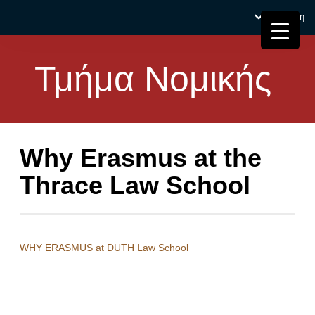
Σύνδεση
Τμήμα Νομικής
Why Erasmus at the
Thrace Law School
WHY ERASMUS at DUTH Law School