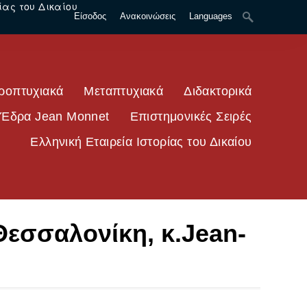
ίας του Δικαίου
Είσοδος
Ανακοινώσεις
Languages
ροπτυχιακά
Μεταπτυχιακά
Διδακτορικά
Έδρα Jean Monnet
Επιστημονικές Σειρές
Ελληνική Εταιρεία Ιστορίας του Δικαίου
Θεσσαλονίκη, κ.Jean-