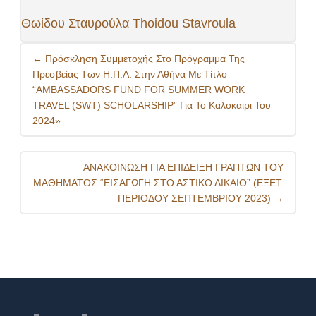
Θωίδου Σταυρούλα Thoidou Stavroula
Post
←
Πρόσκληση Συμμετοχής Στο Πρόγραμμα Της
navigation
Πρεσβείας Των Η.Π.Α. Στην Αθήνα Με Τίτλο
“AMBASSADORS FUND FOR SUMMER WORK
TRAVEL (SWT) SCHOLARSHIP” Για Το Καλοκαίρι Του
2024»
ΑΝΑΚΟΙΝΩΣΗ ΓΙΑ ΕΠΙΔΕΙΞΗ ΓΡΑΠΤΩΝ ΤΟΥ
ΜΑΘΗΜΑΤΟΣ “ΕΙΣΑΓΩΓΗ ΣΤΟ ΑΣΤΙΚΟ ΔΙΚΑΙΟ” (ΕΞΕΤ.
ΠΕΡΙΟΔΟΥ ΣΕΠΤΕΜΒΡΙΟΥ 2023)
→