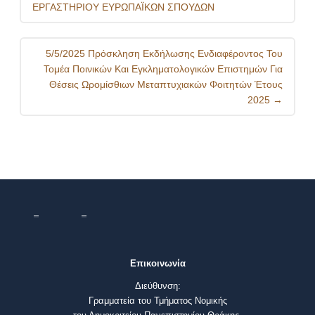
ΕΡΓΑΣΤΗΡΙΟΥ ΕΥΡΩΠΑΪΚΩΝ ΣΠΟΥΔΩΝ
5/5/2025 Πρόσκληση Εκδήλωσης Ενδιαφέροντος Του
Τομέα Ποινικών Και Εγκληματολογικών Επιστημών Για
Θέσεις Ωρομίσθιων Μεταπτυχιακών Φοιτητών Έτους
2025
→
Επικοινωνία
Διεύθυνση:
Γραμματεία του Τμήματος Νομικής